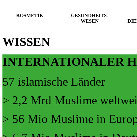
KOSMETIK
GESUNDHEITS-
WESEN
DI
WISSEN
INTERNATIONALER H
57 islamische Länder
> 2,2 Mrd Muslime weltwei
> 56 Mio Muslime in Euro