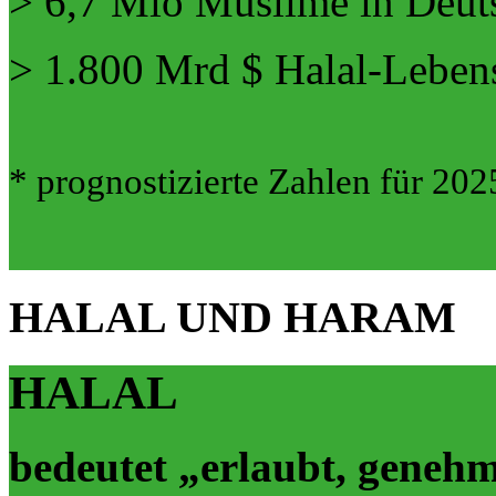
> 6,7 Mio Muslime in Deut
> 1.800 Mrd $ Halal-Lebens
* prognostizierte Zahlen für 202
HALAL UND HARAM
HALAL
bedeutet „erlaubt, genehmi