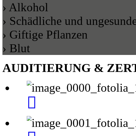
› Alkohol
› Schädliche und ungesunde
› Giftige Pflanzen
› Blut
AUDITIERUNG
& ZER