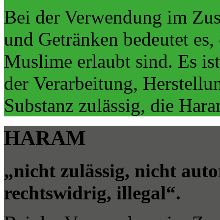
Bei der Verwendung im Zu
und Getränken bedeutet es, 
Muslime erlaubt sind. Es i
der Verarbeitung, Herstellu
Substanz zulässig, die Haram
HARAM
„nicht zulässig, nicht auto
rechtswidrig, illegal“.