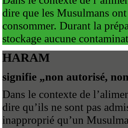
dire que les Musulmans ont l
consommer. Durant la prépar
stockage aucune contaminat
HARAM
signifie „non autorisé, non
Dans le contexte de l’alimen
dire qu’ils ne sont pas admis
inapproprié qu’un Musulma