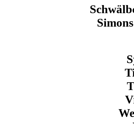
Schwälb
Simons
S
T
T
V
Wes