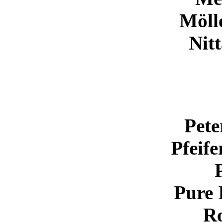
Möll
Nitt
Pete
Pfeif
Pure 
Ro