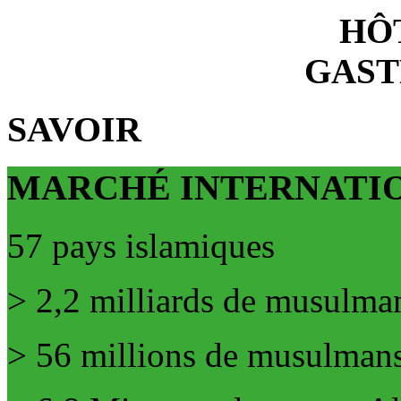
HÔ
GAS
SAVOIR
MARCHÉ INTERNATIO
57 pays islamiques
> 2,2 milliards de musulma
> 56 millions de musulman